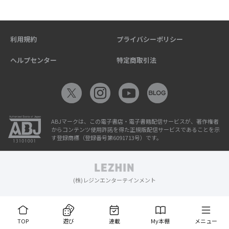
利用規約
プライバシーポリシー
ヘルプセンター
特定商取引法
ABJマークは、この電子書店・電子書籍配信サービスが、著作権者
からコンテンツ使用許諾を得た正規版配信サービスであることを示
す登録商標（登録番号第6091713号）です。
(株)レジンエンターテインメント
TOP
遊び
連載
My本棚
メニュー