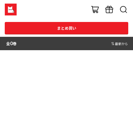
まとめ買い
全
0
巻
最新から