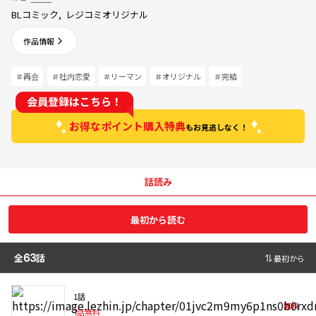
BLコミック
,
レジコミオリジナル
作品情報
＃再会
＃社内恋愛
＃リーマン
＃オリジナル
＃完結
会員登録はこちら！
お得なポイント購入特典
もお見逃しなく！
話読み
最初から読む
全
63
話
最初から
1話
無料
1
話無料