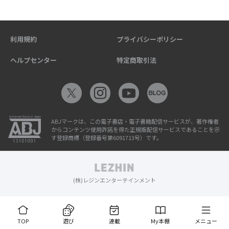
利用規約
プライバシーポリシー
ヘルプセンター
特定商取引法
ABJマークは、この電子書店・電子書籍配信サービスが、著作権者
からコンテンツ使用許諾を得た正規版配信サービスであることを示
す登録商標（登録番号第6091713号）です。
(株)レジンエンターテインメント
TOP
遊び
連載
My本棚
メニュー