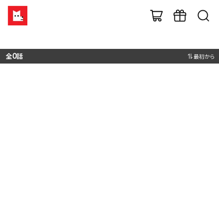
全
0
話
最初から