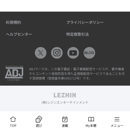
利用規約
プライバシーポリシー
ヘルプセンター
特定商取引法
ABJマークは、この電子書店・電子書籍配信サービスが、著作権者
からコンテンツ使用許諾を得た正規版配信サービスであることを示
す登録商標（登録番号第6091713号）です。
(株)レジンエンターテインメント
TOP
遊び
連載
My本棚
メニュー