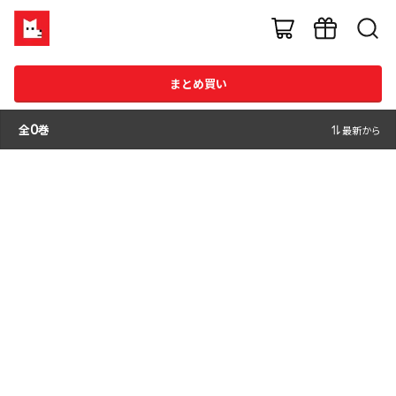
まとめ買い
全
0
巻
最新から