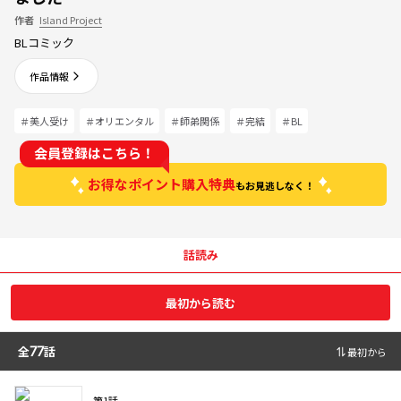
作者
Island Project
BLコミック
作品情報
＃美人受け
＃オリエンタル
＃師弟関係
＃完結
＃BL
会員登録はこちら！
お得なポイント購入特典
もお見逃しなく！
話読み
最初から読む
全
77
話
最初から
第1話