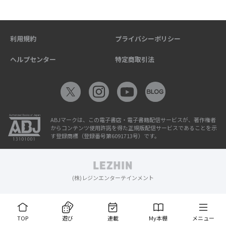
利用規約
プライバシーポリシー
ヘルプセンター
特定商取引法
ABJマークは、この電子書店・電子書籍配信サービスが、著作権者
からコンテンツ使用許諾を得た正規版配信サービスであることを示
す登録商標（登録番号第6091713号）です。
(株)レジンエンターテインメント
TOP
遊び
連載
My本棚
メニュー