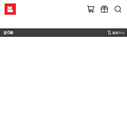
全
0
巻
最新から