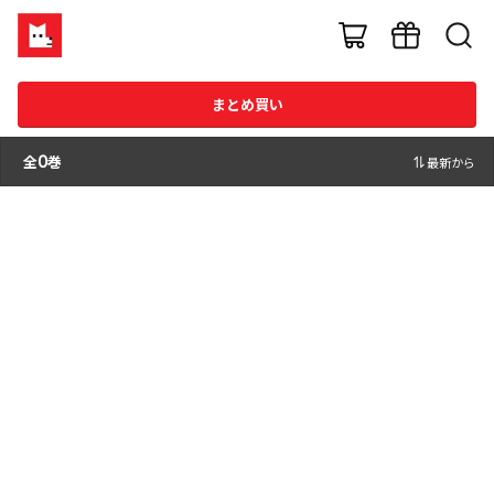
まとめ買い
全
0
巻
最新から