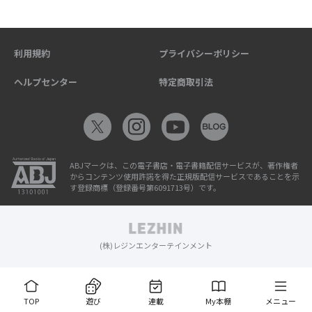
利用規約
プライバシーポリシー
ヘルプセンター
特定商取引法
ABJマークは、この電子書店・電子書籍配信サービスが、著作権者
からコンテンツ使用許諾を得た正規版配信サービスであることを示
す登録商標（登録番号第6091713号）です。
(株)レジンエンターテインメント
TOP
遊び
連載
My本棚
メニュー