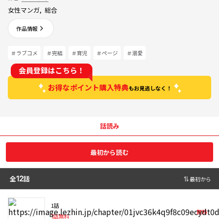
女性マンガ
,
総合
作品情報
＃ラブコメ
＃完結
＃育児
＃ページ
＃溺愛
会員登録はこちら！
お得なポイント購入特典
もお見逃しなく！
話読み
最初から読む
全
12
話
最初から
1話
無料
1
話無料