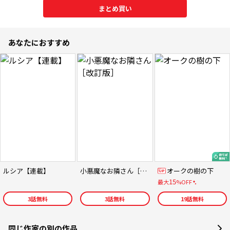
まとめ買い
あなたにおすすめ
ルシア【連載】
小悪魔なお隣さん［改訂版］
オークの樹の下
15
最大
%OFF
3
話無料
3
話無料
19
話無料
同じ作家の別の作品