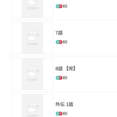
65
7話
65
8話 【完】
65
外伝 1話
65