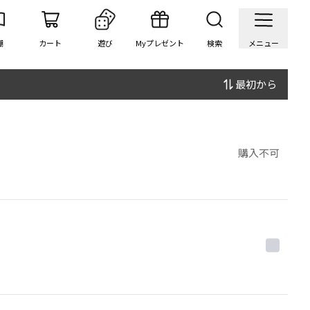
棚
カート
遊び
Myプレゼント
検索
メニュー
最初から
購入不可