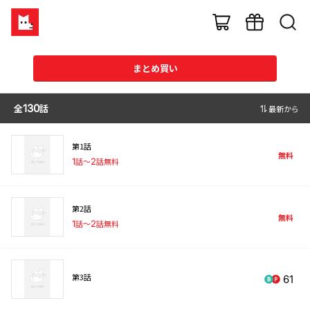
まとめ買い
全
130
話
最新から
第1話
無料
1
話〜
2
話無料
第2話
無料
1
話〜
2
話無料
第3話
61