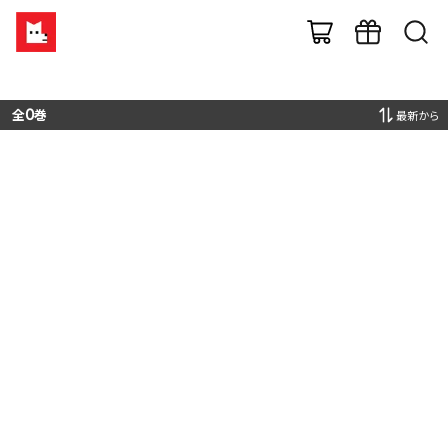
全
0
巻
最新から