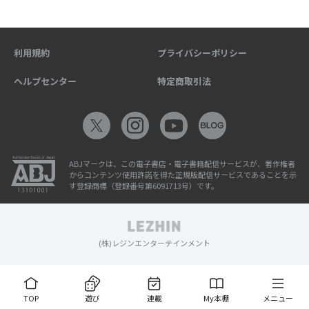
利用規約
プライバシーポリシー
ヘルプセンター
特定商取引法
ABJマークは、この電子書店・電子書籍配信サービスが、著作権者
からコンテンツ使用許諾を得た正規版配信サービスであることを示
す登録商標（登録番号第6091713号）です。
(株)レジンエンターテインメント
TOP
遊び
連載
My本棚
メニュー