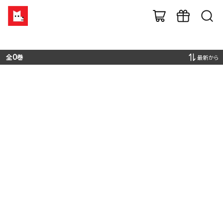
全
0
巻
最新から