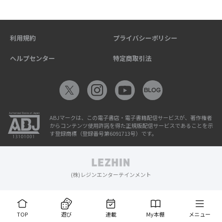
利用規約
プライバシーポリシー
ヘルプセンター
特定商取引法
ABJマークは、この電子書店・電子書籍配信サービスが、著作権者
からコンテンツ使用許諾を得た正規版配信サービスであることを示
す登録商標（登録番号第6091713号）です。
(株)レジンエンターテインメント
TOP
遊び
連載
My本棚
メニュー