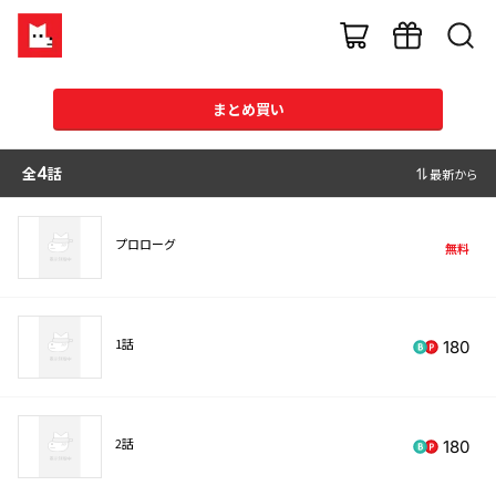
まとめ買い
全
4
話
最新から
プロローグ
無料
1話
180
2話
180