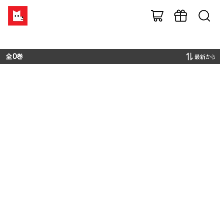
全
0
巻
最新から