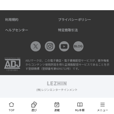
利用規約
プライバシーポリシー
ヘルプセンター
特定商取引法
ABJマークは、この電子書店・電子書籍配信サービスが、著作権者
からコンテンツ使用許諾を得た正規版配信サービスであることを示
す登録商標（登録番号第6091713号）です。
(株)レジンエンターテインメント
TOP
遊び
連載
My本棚
メニュー