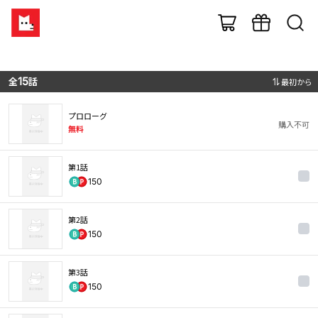
全
15
話
最初から
プロローグ
購入不可
無料
第1話
150
第2話
150
第3話
150