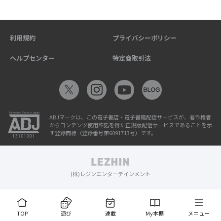
利用規約
プライバシーポリシー
ヘルプセンター
特定商取引法
ABJマークは、この電子書店・電子書籍配信サービスが、著作権者
からコンテンツ使用許諾を得た正規版配信サービスであることを示
す登録商標（登録番号第6091713号）です。
(株)レジンエンターテインメント
TOP
遊び
連載
My本棚
メニュー