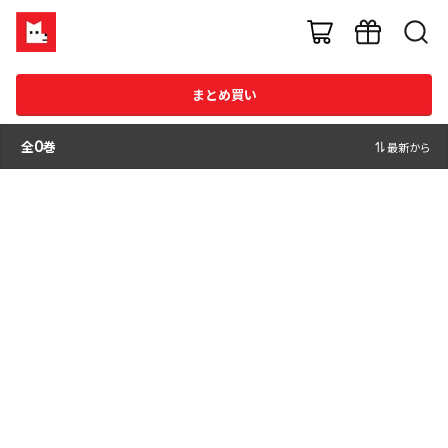
まとめ買い
全
0
巻
最新から