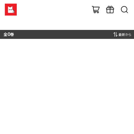
全
0
巻
最新から