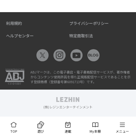
利用規約
プライバシーポリシー
ヘルプセンター
特定商取引法
ABJマークは、この電子書店・電子書籍配信サービスが、著作権者
からコンテンツ使用許諾を得た正規版配信サービスであることを示
す登録商標（登録番号第6091713号）です。
(株)レジンエンターテインメント
TOP
遊び
連載
My本棚
メニュー