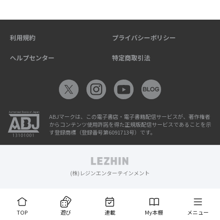
利用規約
プライバシーポリシー
ヘルプセンター
特定商取引法
ABJマークは、この電子書店・電子書籍配信サービスが、著作権者
からコンテンツ使用許諾を得た正規版配信サービスであることを示
す登録商標（登録番号第6091713号）です。
(株)レジンエンターテインメント
TOP
遊び
連載
My本棚
メニュー