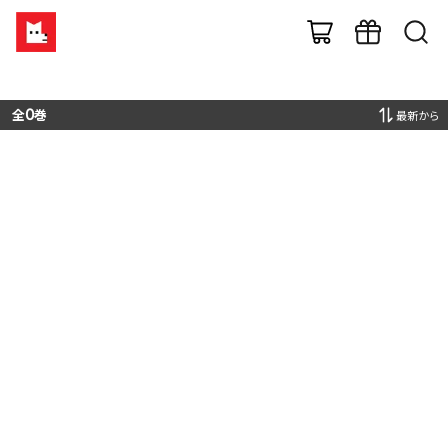
全
0
巻
最新から