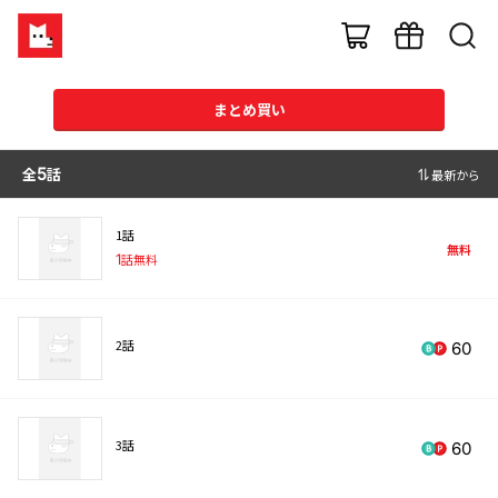
まとめ買い
全
5
話
最新から
1話
無料
1
話無料
2話
60
3話
60