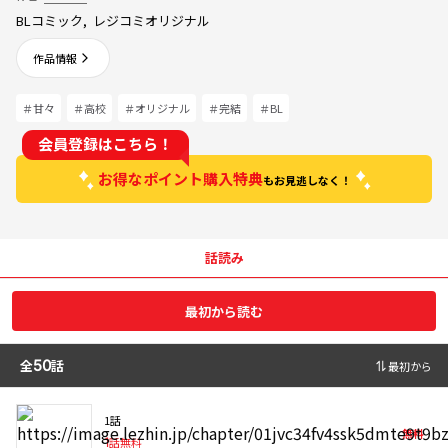
BLコミック
,
レジコミオリジナル
作品情報
＃甘々
＃高校
＃オリジナル
＃完結
＃BL
会員登録はこちら！
お得なポイント購入特典
もお見逃しなく！
話読み
最初から読む
全
50
話
最初から
1話
無料
1
話無料