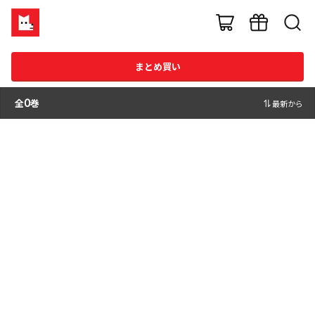
まとめ買い
全
0
巻
最新から