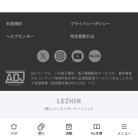
利用規約
プライバシーポリシー
ヘルプセンター
特定商取引法
ABJマークは、この電子書店・電子書籍配信サービスが、著作権者
からコンテンツ使用許諾を得た正規版配信サービスであることを示
す登録商標（登録番号第6091713号）です。
(株)レジンエンターテインメント
TOP
遊び
連載
My本棚
メニュー