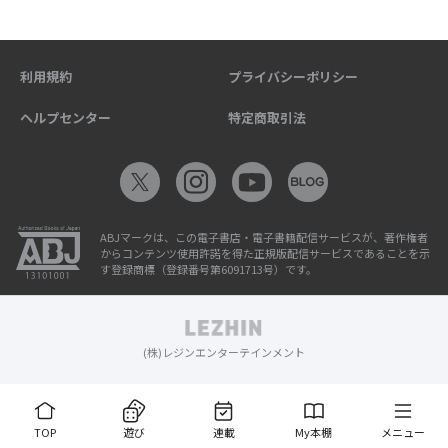
利用規約
プライバシーポリシー
ヘルプセンター
特定商取引法
ABJマークは、この電子書店・電子書籍配信サービスが、著作権者
からコンテンツ使用許諾を得た正規版配信サービスであることを示
す登録商標（登録番号第6091713号）です。
(株)レジンエンターテインメント
TOP
遊び
連載
My本棚
メニュー