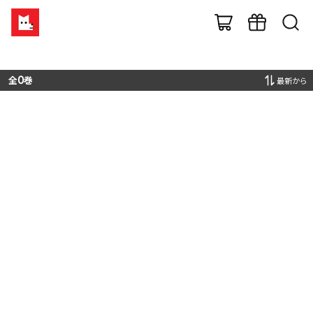
全
0
巻
最新から