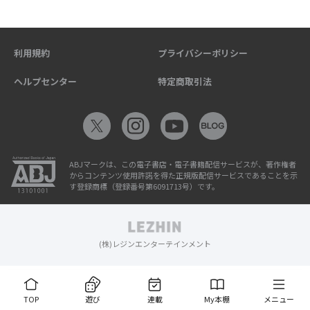
利用規約
プライバシーポリシー
ヘルプセンター
特定商取引法
ABJマークは、この電子書店・電子書籍配信サービスが、著作権者
からコンテンツ使用許諾を得た正規版配信サービスであることを示
す登録商標（登録番号第6091713号）です。
(株)レジンエンターテインメント
TOP
遊び
連載
My本棚
メニュー