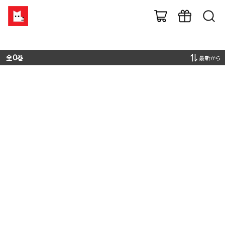
全
0
巻
最新から