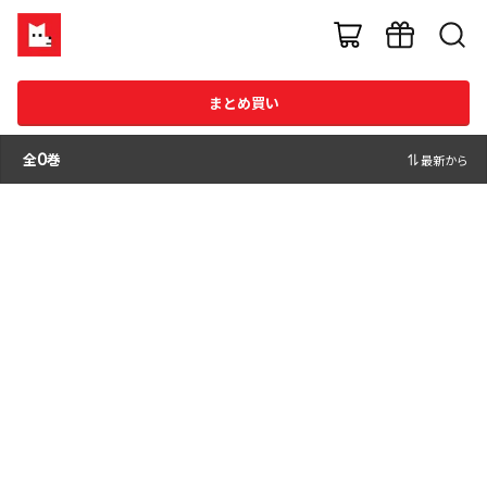
まとめ買い
全
0
巻
最新から