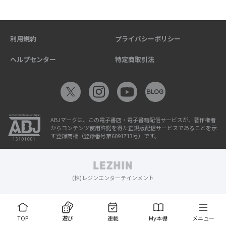
利用規約
プライバシーポリシー
ヘルプセンター
特定商取引法
ABJマークは、この電子書店・電子書籍配信サービスが、著作権者
からコンテンツ使用許諾を得た正規版配信サービスであることを示
す登録商標（登録番号第6091713号）です。
(株)レジンエンターテインメント
TOP
遊び
連載
My本棚
メニュー