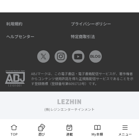
利用規約
プライバシーポリシー
ヘルプセンター
特定商取引法
ABJマークは、この電子書店・電子書籍配信サービスが、著作権者
からコンテンツ使用許諾を得た正規版配信サービスであることを示
す登録商標（登録番号第6091713号）です。
(株)レジンエンターテインメント
TOP
遊び
連載
My本棚
メニュー