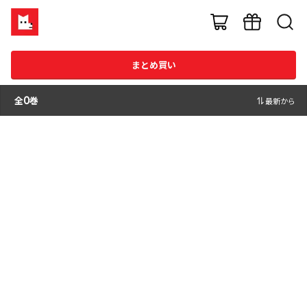
まとめ買い
全
0
巻
最新から