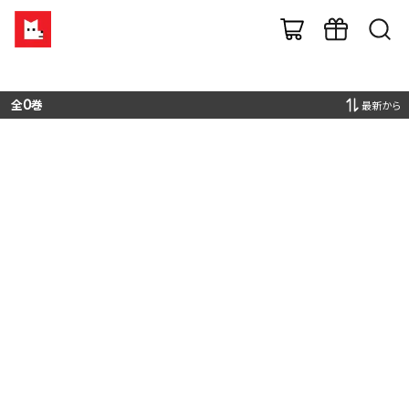
全
0
巻
最新から