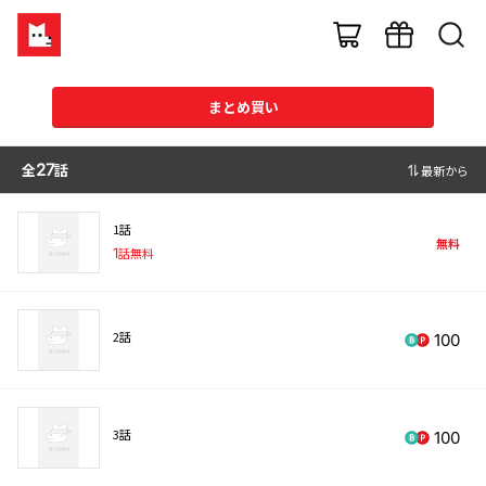
まとめ買い
全
27
話
最新から
1話
無料
1
話無料
2話
100
3話
100