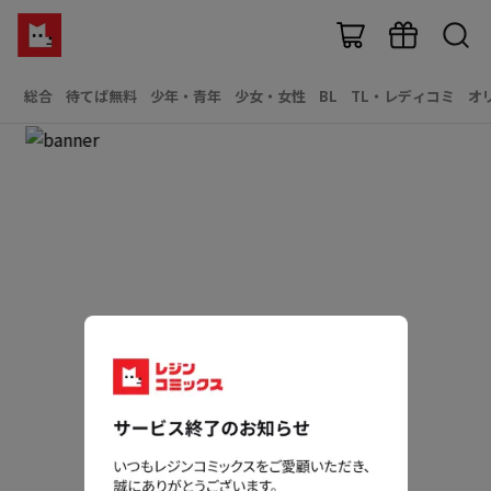
総合
待てば無料
少年・青年
少女・女性
BL
TL・レディコミ
オ