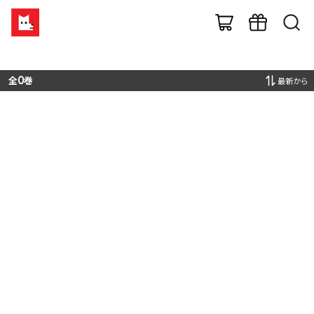
全
0
巻
最新から