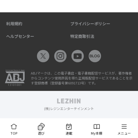
利用規約
プライバシーポリシー
ヘルプセンター
特定商取引法
ABJマークは、この電子書店・電子書籍配信サービスが、著作権者
からコンテンツ使用許諾を得た正規版配信サービスであることを示
す登録商標（登録番号第6091713号）です。
(株)レジンエンターテインメント
TOP
遊び
連載
My本棚
メニュー