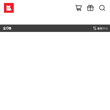
全
0
巻
最新から