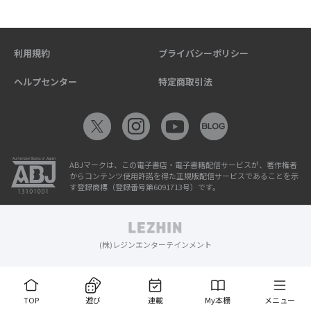
利用規約
プライバシーポリシー
ヘルプセンター
特定商取引法
ABJマークは、この電子書店・電子書籍配信サービスが、著作権者
からコンテンツ使用許諾を得た正規版配信サービスであることを示
す登録商標（登録番号第6091713号）です。
(株)レジンエンターテインメント
TOP
遊び
連載
My本棚
メニュー