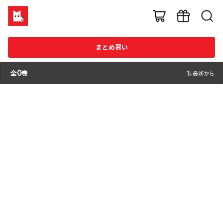
まとめ買い
全
0
巻
最新から