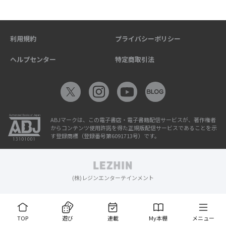
利用規約
プライバシーポリシー
ヘルプセンター
特定商取引法
ABJマークは、この電子書店・電子書籍配信サービスが、著作権者
からコンテンツ使用許諾を得た正規版配信サービスであることを示
す登録商標（登録番号第6091713号）です。
(株)レジンエンターテインメント
TOP
遊び
連載
My本棚
メニュー