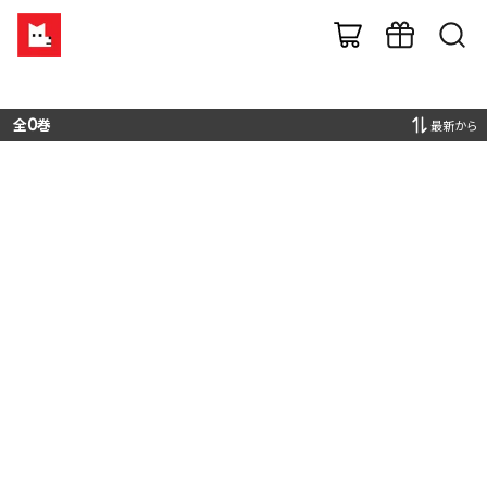
全
0
巻
最新から