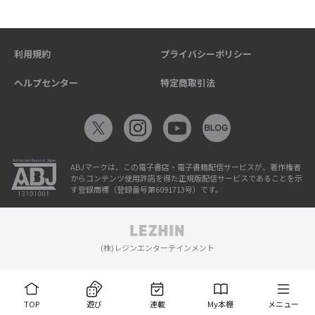
利用規約
プライバシーポリシー
ヘルプセンター
特定商取引法
ABJマークは、この電子書店・電子書籍配信サービスが、著作権者
からコンテンツ使用許諾を得た正規版配信サービスであることを示
す登録商標（登録番号第6091713号）です。
(株)レジンエンターテインメント
TOP
遊び
連載
My本棚
メニュー