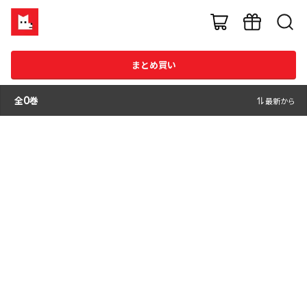
まとめ買い
全
0
巻
最新から