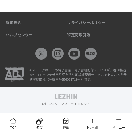
利用規約
プライバシーポリシー
ヘルプセンター
特定商取引法
ABJマークは、この電子書店・電子書籍配信サービスが、著作権者
からコンテンツ使用許諾を得た正規版配信サービスであることを示
す登録商標（登録番号第6091713号）です。
(株)レジンエンターテインメント
TOP
遊び
連載
My本棚
メニュー