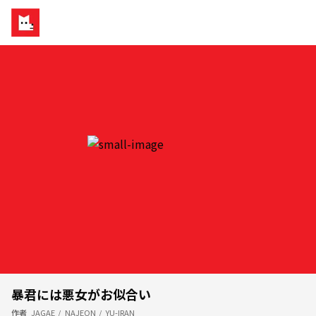
暴君には悪女がお似合い
作者
JAGAE
/
NAJEON
/
YU-IRAN