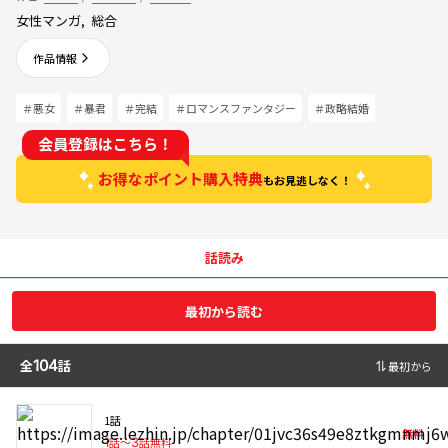
女性マンガ
,
総合
作品情報
＃悪女
＃暴君
＃完結
＃ロマンスファンタジー
＃政略結婚
会員登録はこちら！
お得なポイント購入特典
もお見逃しなく！
話読み
最初から読む
全
104
話
最初から
1話
無料
1
話〜
3
話無料