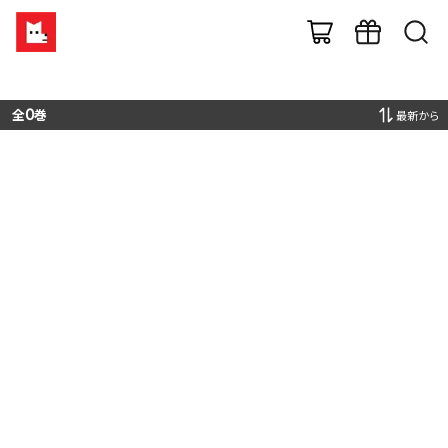
全
0
巻
最新から