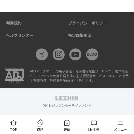
利用規約
プライバシーポリシー
ヘルプセンター
特定商取引法
ABJマークは、この電子書店・電子書籍配信サービスが、著作権者
からコンテンツ使用許諾を得た正規版配信サービスであることを示
す登録商標（登録番号第6091713号）です。
(株)レジンエンターテインメント
TOP
遊び
連載
My本棚
メニュー