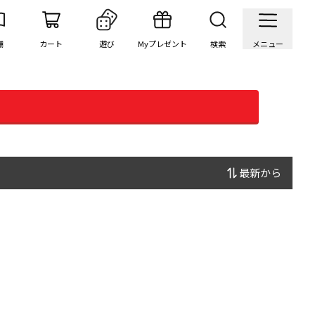
棚
カート
遊び
Myプレゼント
検索
メニュー
最新から