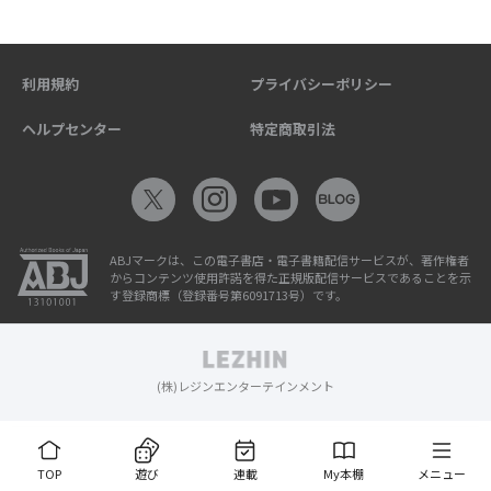
利用規約
プライバシーポリシー
ヘルプセンター
特定商取引法
ABJマークは、この電子書店・電子書籍配信サービスが、著作権者
からコンテンツ使用許諾を得た正規版配信サービスであることを示
す登録商標（登録番号第6091713号）です。
(株)レジンエンターテインメント
TOP
遊び
連載
My本棚
メニュー