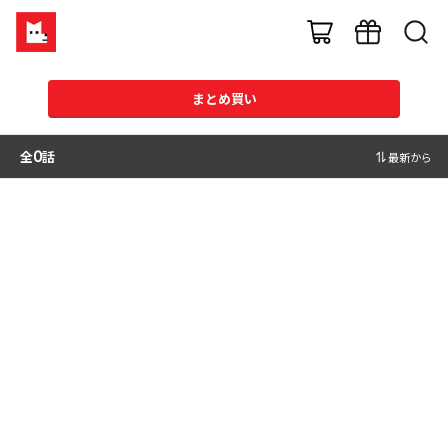
まとめ買い
全
0
話
最新から