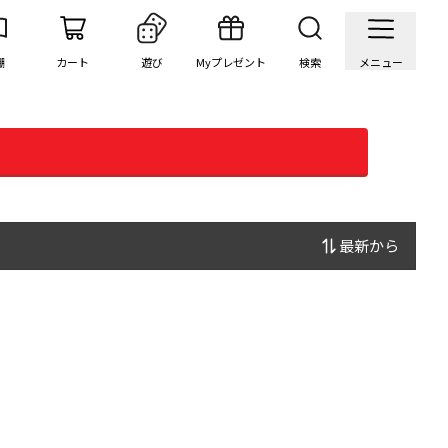
棚
カート
遊び
Myプレゼント
検索
メニュー
最新から