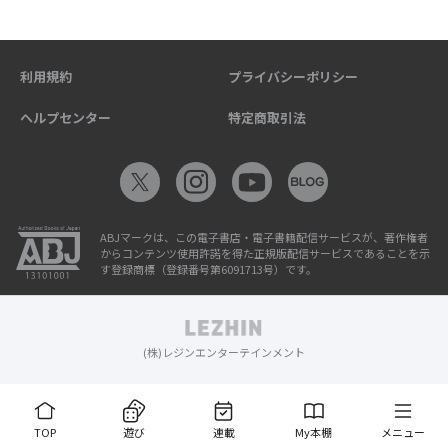
利用規約
プライバシーポリシー
ヘルプセンター
特定商取引法
ABJマークは、この電子書店・電子書籍配信サービスが、著作権者
からコンテンツ使用許諾を得た正規版配信サービスであることを示
す登録商標（登録番号第6091713号）です。
(株)レジンエンターテインメント
TOP
遊び
連載
My本棚
メニュー