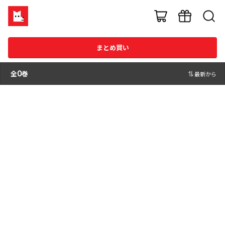
まとめ買い
全
0
巻
最新から