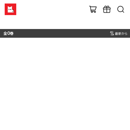
全
0
巻
最新から