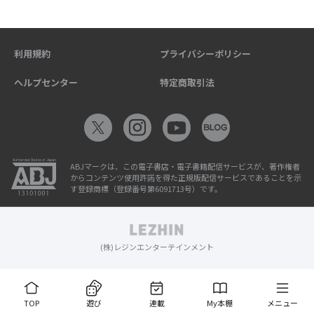
利用規約
プライバシーポリシー
ヘルプセンター
特定商取引法
ABJマークは、この電子書店・電子書籍配信サービスが、著作権者
からコンテンツ使用許諾を得た正規版配信サービスであることを示
す登録商標（登録番号第6091713号）です。
(株)レジンエンターテインメント
TOP
遊び
連載
My本棚
メニュー