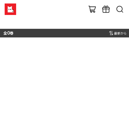
全
0
巻
最新から