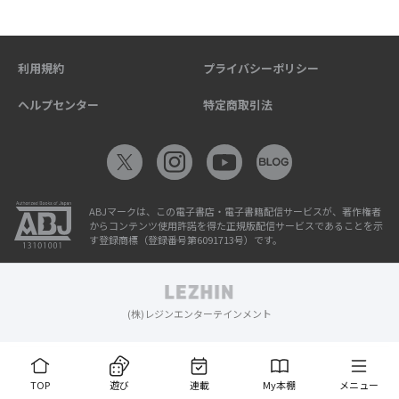
利用規約
プライバシーポリシー
ヘルプセンター
特定商取引法
ABJマークは、この電子書店・電子書籍配信サービスが、著作権者
からコンテンツ使用許諾を得た正規版配信サービスであることを示
す登録商標（登録番号第6091713号）です。
(株)レジンエンターテインメント
TOP
遊び
連載
My本棚
メニュー