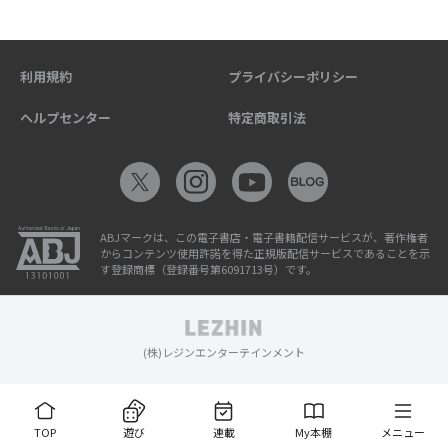
利用規約
プライバシーポリシー
ヘルプセンター
特定商取引法
ABJマークは、この電子書店・電子書籍配信サービスが、著作権者
からコンテンツ使用許諾を得た正規版配信サービスであることを示
す登録商標（登録番号第6091713号）です。
(株)レジンエンターテインメント
TOP
遊び
連載
My本棚
メニュー