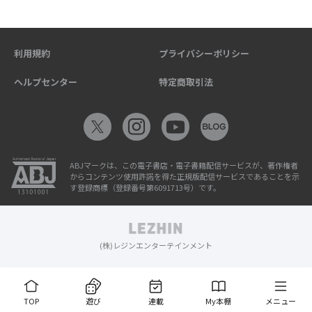
利用規約
プライバシーポリシー
ヘルプセンター
特定商取引法
ABJマークは、この電子書店・電子書籍配信サービスが、著作権者
からコンテンツ使用許諾を得た正規版配信サービスであることを示
す登録商標（登録番号第6091713号）です。
(株)レジンエンターテインメント
TOP
遊び
連載
My本棚
メニュー