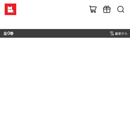
全
0
巻
最新から