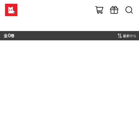
全
0
巻
最新から