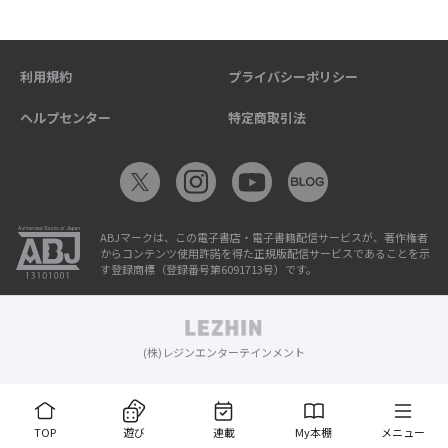
利用規約
プライバシーポリシー
ヘルプセンター
特定商取引法
ABJマークは、この電子書店・電子書籍配信サービスが、著作権者
からコンテンツ使用許諾を得た正規版配信サービスであることを示
す登録商標（登録番号第6091713号）です。
(株)レジンエンターテインメント
TOP
遊び
連載
My本棚
メニュー