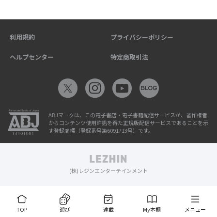
利用規約
プライバシーポリシー
ヘルプセンター
特定商取引法
ABJマークは、この電子書店・電子書籍配信サービスが、著作権者
からコンテンツ使用許諾を得た正規版配信サービスであることを示
す登録商標（登録番号第6091713号）です。
(株)レジンエンターテインメント
TOP
遊び
連載
My本棚
メニュー