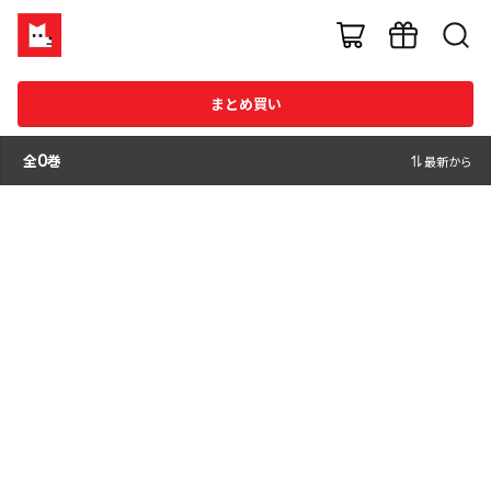
まとめ買い
全
0
巻
最新から