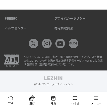
利用規約
プライバシーポリシー
ヘルプセンター
特定商取引法
ABJマークは、この電子書店・電子書籍配信サービスが、著作権者
からコンテンツ使用許諾を得た正規版配信サービスであることを示
す登録商標（登録番号第6091713号）です。
(株)レジンエンターテインメント
TOP
遊び
連載
My本棚
メニュー