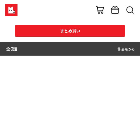
まとめ買い
全
0
話
最新から