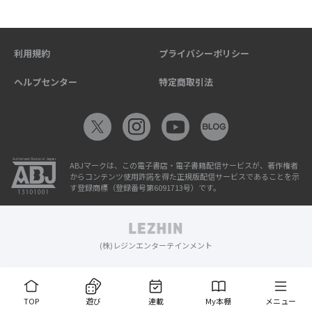
利用規約
プライバシーポリシー
ヘルプセンター
特定商取引法
ABJマークは、この電子書店・電子書籍配信サービスが、著作権者
からコンテンツ使用許諾を得た正規版配信サービスであることを示
す登録商標（登録番号第6091713号）です。
(株)レジンエンターテインメント
TOP
遊び
連載
My本棚
メニュー