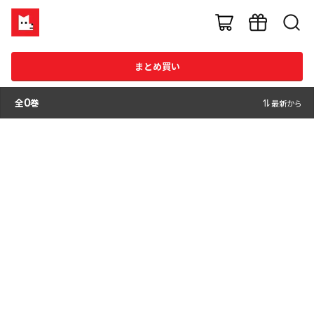
まとめ買い
全
0
巻
最新から