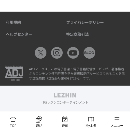
利用規約
プライバシーポリシー
ヘルプセンター
特定商取引法
ABJマークは、この電子書店・電子書籍配信サービスが、著作権者
からコンテンツ使用許諾を得た正規版配信サービスであることを示
す登録商標（登録番号第6091713号）です。
(株)レジンエンターテインメント
TOP
遊び
連載
My本棚
メニュー