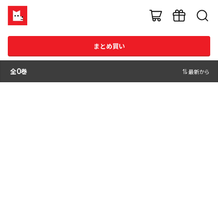
まとめ買い
全
0
巻
最新から