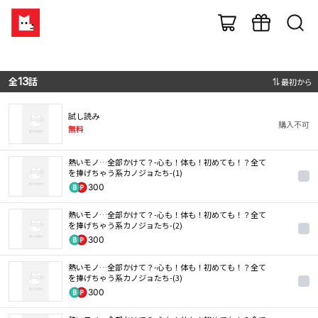
全
13
話
最初から
試し読み
購入不可
無料
熱いモノ…全部かけて？-心も！体も！初めても！？全て
を捧げちゃう系カノジョたち-(1)
300
熱いモノ…全部かけて？-心も！体も！初めても！？全て
を捧げちゃう系カノジョたち-(2)
300
熱いモノ…全部かけて？-心も！体も！初めても！？全て
を捧げちゃう系カノジョたち-(3)
300