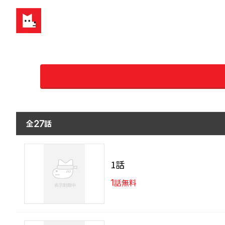
全
話
27
1話
1
話無料